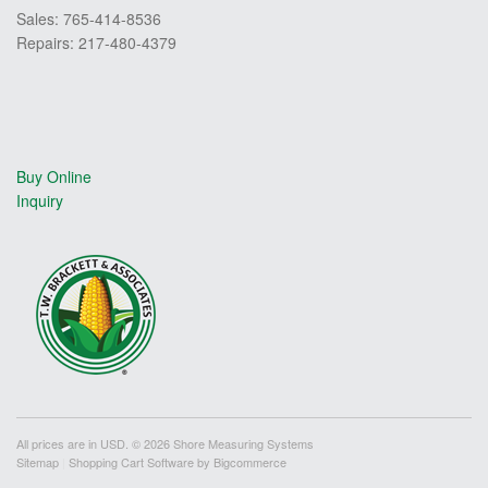
Sales: 765-414-8536
Repairs: 217-480-4379
Buy Online
Inquiry
All prices are in
USD
. © 2026 Shore Measuring Systems
Sitemap
|
Shopping Cart Software
by Bigcommerce